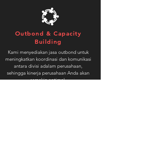
Outbond & Capacity
Building
Kami menyediakan jasa outbond untuk
meningkatkan koordinasi dan komunikasi
antara divisi adalam perusahaan,
sehingga kinerja perusahaan Anda akan
semakin optimal.
Tertarik bekerja sama dengan
Upgrade-Inc?
HUBUNGI KAMI