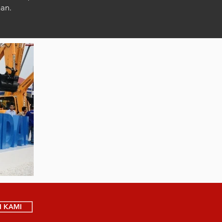
an.
 KAMI