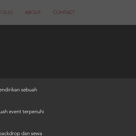
FOLIO
ABOUT
CONTACT
endirikan sebuah
uah event terpenuhi
 backdrop dan sewa